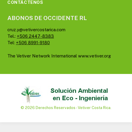
CONTÁCTENOS
ABONOS DE OCCIDENTE RL
cruz.y@vetivercostarica.com
Tel.:
+506 2447-8383
Tel:
+506 8991-9180
The Vetiver Network International
www.vetiver.org
© 2026 Derechos Reservados - Vetiver Costa Rica.