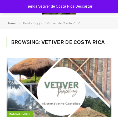
Tienda Vetiver de Costa Rica
Descartar
»
Home
Posts Tagged "Vetiver de Costa Rica"
BROWSING:
VETIVER DE COSTA RICA
MANUALIDADES