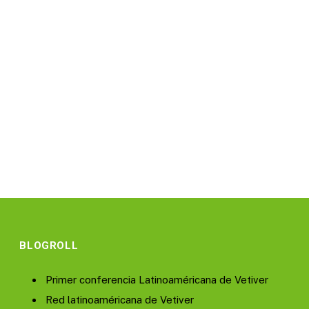
BLOGROLL
Primer conferencia Latinoaméricana de Vetiver
Red latinoaméricana de Vetiver