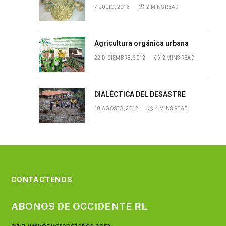
7 JULIO, 2013
2 MINS READ
Agricultura orgánica urbana
22 DICIEMBRE, 2012
2 MINS READ
DIALÉCTICA DEL DESASTRE
18 AGOSTO, 2012
4 MINS READ
CONTÁCTENOS
ABONOS DE OCCIDENTE RL
cruz.y@vetivercostarica.com