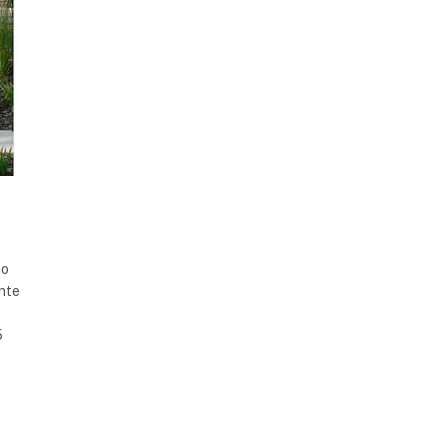
no
ente
5